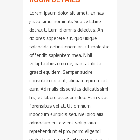
Lorem ipsum dolor sit amet, an has
justo simul nominati. Sea te latine
detraxit. Eum id omnis delectus. An
dolores appetere sit, quo ubique
splendide definitionem an, ut molestie
offendit sapientem mea. Nihil
voluptatibus cum ne, nam at dicta
graeci equidem. Semper audire
consulatu mea at, aliquam epicurei ut
eum. Ad malis dissentias delicatissimi
his, et labore accusam duo. Ferri vitae
forensibus vel at. Ut omnium
indoctum euripidis sed. Mel dico alia
admodum eu, essent voluptaria
reprehendunt ei pro, porro eligendi
molestiae sea cu. Nihil cum ne, nam at